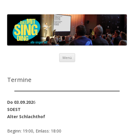
Das MitSingDing
… alle singen hit!
Zum Inhalt springen
Menü
Termine
Do 03.09.202
6
SOEST
Alter Schlachthof
Beginn: 19:00, Einlass: 18:00