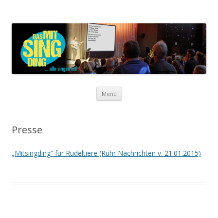
Das MitSingDing
… alle singen hit!
Zum Inhalt springen
Menü
Presse
„Mitsingding“ für Rudeltiere (Ruhr Nachrichten v. 21.01.2015)